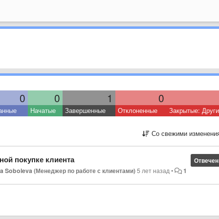
0
0
1
0
анные
Начатые
Завершенные
Отклоненные
Закрытые: Друг
Со свежими изменени
ной покупке клиента
Отвечен
a Soboleva (Менеджер по работе с клиентами)
5 лет назад
•
1