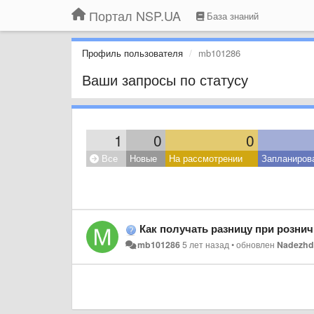
Портал NSP.UA
База знаний
Профиль пользователя
mb101286
Ваши запросы по статусу
1
0
0
Все
Новые
На рассмотрении
Запланиров
Как получать разницу при рознич
mb101286
5 лет назад
•
обновлен
Nadezhd