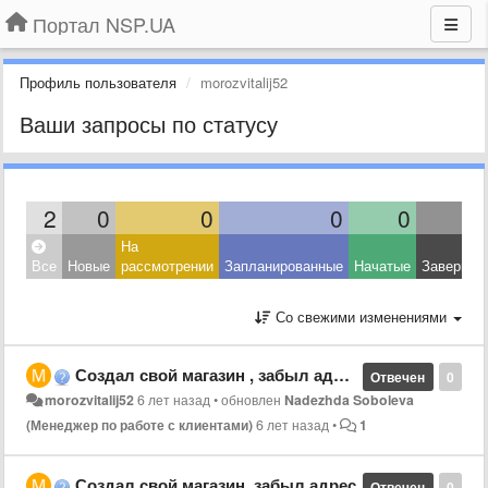
Портал NSP.UA
Профиль пользователя
morozvitalij52
Ваши запросы по статусу
2
0
0
0
0
На
Все
Новые
рассмотрении
Запланированные
Начатые
Завершен
Со свежими изменениями
Создал свой магазин , забыл адрес мой ID 4585999
Отвечен
0
morozvitalij52
6 лет назад
•
обновлен
Nadezhda Soboleva
(Менеджер по работе с клиентами)
6 лет назад
•
1
Создал свой магазин ,забыл адрес
Отвечен
0