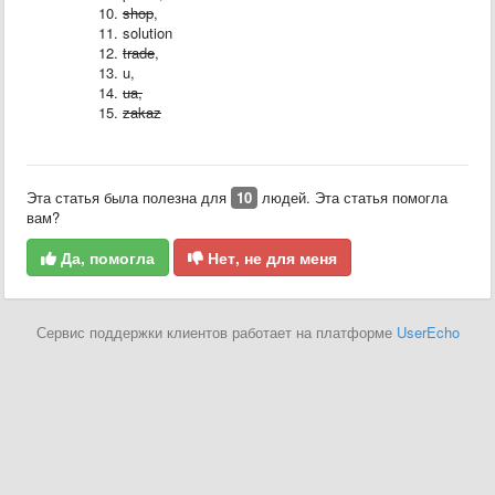
shop
,
solution
trade
,
u,
ua,
zakaz
Эта статья была полезна для
10
людей. Эта статья помогла
вам?
Да, помогла
Нет, не для меня
Сервис поддержки клиентов работает на платформе
UserEcho